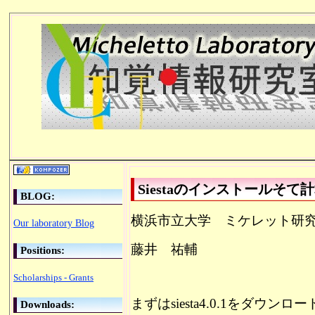
Siestaのインストールそて
BLOG:
横浜市立大学 ミケレット研
Our laboratory Blog
藤井 祐輔
Positions:
Scholarships - Grants
まずは
siesta4.0.1をダウン
Downloads: