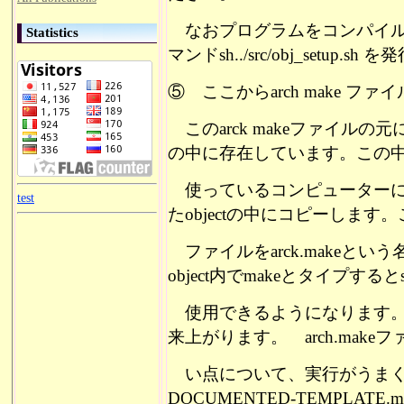
なおプログラムをコンパイル
Statistics
マンドsh../src/obj_setup.
⑤ ここから
arch make 
このarck makeファイルの元になるのはs
の中に存在しています。この
使っているコンピューターに
test
たobjectの中にコピーします
ファイルを
arck.make
object内でmakeとタイプするとsi
使用できるようになります。obj
来上がります。
arch.make
フ
い点について、
実行がうま
DOCUMENTED-TEMPLATE.m