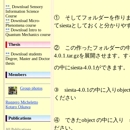
**
Download Sensory
Information Science
Course
① そしてフォルダーを作り
**
Download Micro-
て
siestaとしておくと分かり
Phenomena course
**
Download Intro to
Quantum Mechanics course
Thesis
② この作ったフォルダーの中にsie
**
Download students
4.0.1.tar.gzを展開させま
Degree, Master and Doctor
thesis
の中にsiesta-4.0.1ができます。
Members
Group photos
③ siesta-4.0.1の中に入り
ください
Ruggero Micheletto
Kotaro Oikawa
Publications
④ できたobject の中に入り sh..
ださい。
All Publications