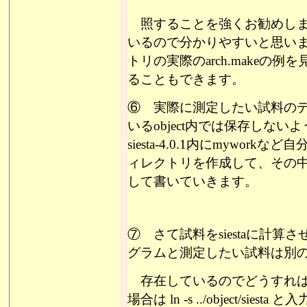
照することを強くお勧めし
いるので分かりやすいと思い
トリの実際の
arch.make
の例を
ることもできます。
⑥ 実際に測定したい試料のデー
いるobject内では保存しな
siesta-4.0.1内にmywo
ィレクトリを作成して、その中に
して書いていきます。
⑦ さて試料を
siestaに計算
グラムと測定したい試料は別
存在しているのでどうすれば
場合は ln -s ../object/siesta